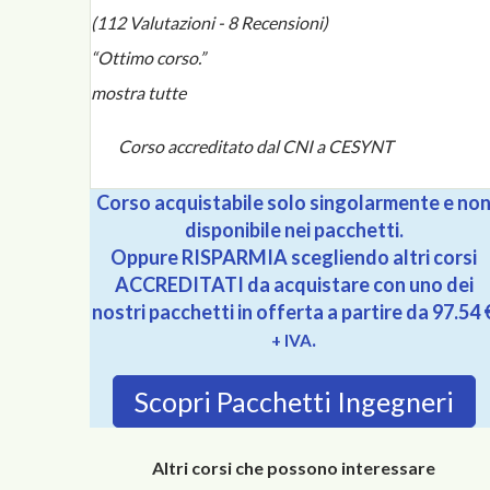
1
2
3
4
5
(112 Valutazioni - 8 Recensioni)
“Ottimo corso.”
mostra tutte
Corso accreditato dal CNI a CESYNT
Corso acquistabile solo singolarmente e no
disponibile nei pacchetti.
Oppure RISPARMIA scegliendo altri corsi
ACCREDITATI da acquistare con uno dei
nostri pacchetti in offerta a partire da 97.54 
.
+ IVA
Scopri Pacchetti Ingegneri
Altri corsi che possono interessare