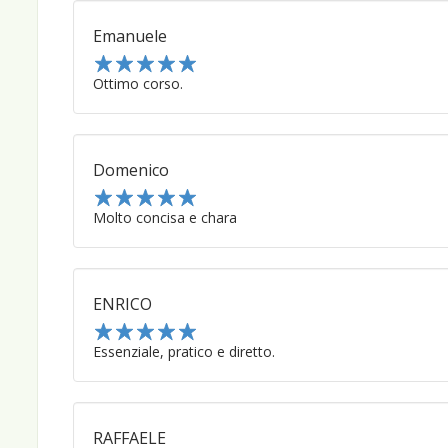
Emanuele
1
Ottimo corso.
2
3
4
5
Domenico
1
Molto concisa e chara
2
3
4
5
ENRICO
1
Essenziale, pratico e diretto.
2
3
4
5
RAFFAELE