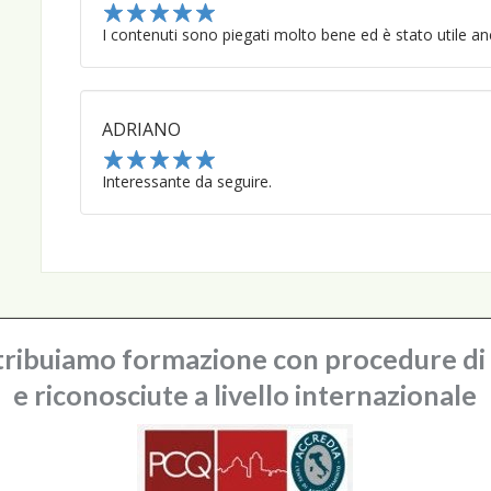
1
I contenuti sono piegati molto bene ed è stato utile anc
2
3
4
5
ADRIANO
1
Interessante da seguire.
2
3
4
5
ribuiamo formazione con procedure di q
e riconosciute a livello internazionale