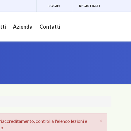
LOGIN
REGISTRATI
tti
Azienda
Contatti
×
iaccreditamento, controlla l'elenco lezioni e
fo