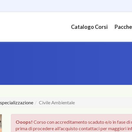
Catalogo Corsi
Pacche
 specializzazione
Civile Ambientale
Ooops!
Corso con accreditamento scaduto e/o in fase di r
prima di procedere all'acquisto contattaci per maggiori in