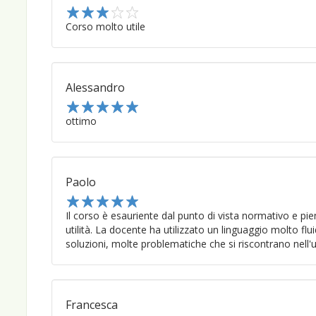
1
Corso molto utile
2
3
4
5
Alessandro
1
ottimo
2
3
4
5
Paolo
1
Il corso è esauriente dal punto di vista normativo e pien
2
3
4
5
utilità. La docente ha utilizzato un linguaggio molto fl
soluzioni, molte problematiche che si riscontrano nell'u
Francesca