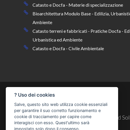
Catasto e Docfa - Materie di specializzazione
Bioarchitettura Modulo Base - Edilizia, Urbanisti
Ambiente
Catasto terreni e fabbricati - Pratiche Docfa - Edi
Urbanistica ed Ambiente
Catasto e Docfa - Civile Ambientale
? Uso dei cookies
Salve, questo sito web utilizza cookie essenziali
per garantire il suo corretto funzionamento e
© Copyright 2026
Cesynt Advanced Solu
cookie di tracciamento per capire come
interagisci con esso. Quest'ultimo sarà
impostato solo dopo il consenso.