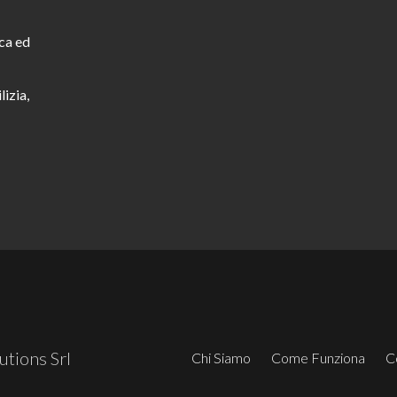
ca ed
lizia,
tions Srl
Chi Siamo
Come Funziona
C