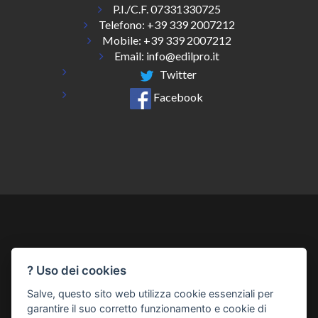
P.I./C.F. 07331330725
Telefono:
+39 339 2007212
Mobile: +39 339 2007212
Email:
info@edilpro.it
Twitter
Facebook
? Uso dei cookies
Chi Siamo
Come Funziona
Contatti
Catalogo Corsi
Salve, questo sito web utilizza cookie essenziali per
Registrazione
Privacy
Preferenze Cookie
garantire il suo corretto funzionamento e cookie di