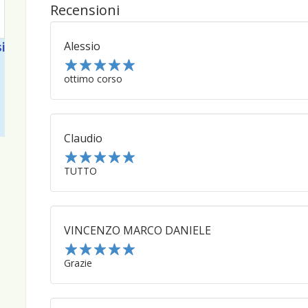
Recensioni
Alessio
i
1
ottimo corso
2
3
4
5
Claudio
1
TUTTO
2
3
4
5
VINCENZO MARCO DANIELE
1
Grazie
2
3
4
5