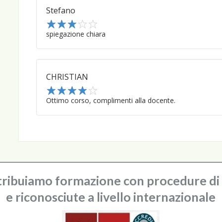
Stefano
1
spiegazione chiara
2
3
4
5
CHRISTIAN
1
Ottimo corso, complimenti alla docente.
2
3
4
5
ribuiamo formazione con procedure di q
e riconosciute a livello internazionale