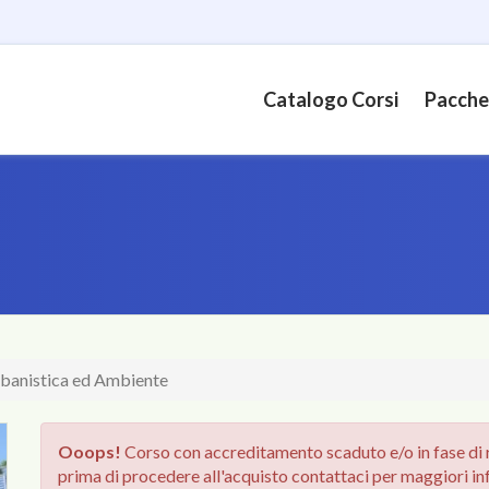
Catalogo Corsi
Pacche
Urbanistica ed Ambiente
Ooops!
Corso con accreditamento scaduto e/o in fase di r
prima di procedere all'acquisto contattaci per maggiori in