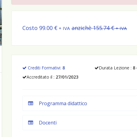
Costo 99.00 €
anzichè 155.74 €
+ IVA
+ IVA
Crediti Formativi:
8
Durata Lezione :
8
Accreditato il :
27/01/2023
Programma didattico
Docenti