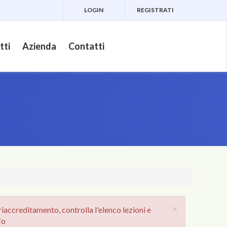
LOGIN
REGISTRATI
tti
Azienda
Contatti
×
iaccreditamento, controlla l'elenco lezioni e
fo