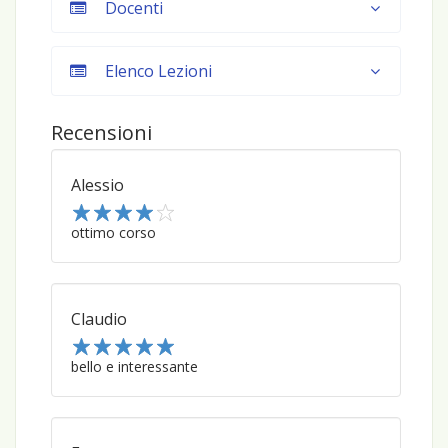
Docenti
Elenco Lezioni
Recensioni
Alessio
1
ottimo corso
2
3
4
5
Claudio
1
bello e interessante
2
3
4
5