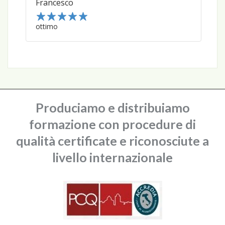
Francesco
1
ottimo
2
3
4
5
Produciamo e distribuiamo
formazione con procedure di
qualità certificate e riconosciute a
livello internazionale